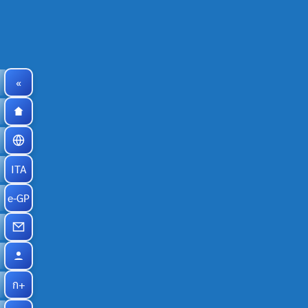
«
ITA
e-GP
ก+