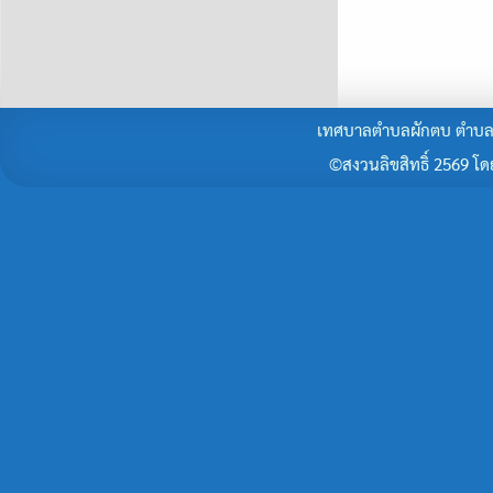
เทศบาลตำบลผักตบ ตำบลผั
©สงวนลิขสิทธิ์ 2569 โดยร