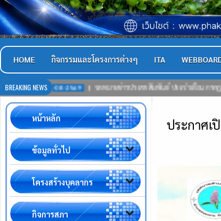
HOME
กิจกรรมและโครงการต่างๆ
ITA
WEBBOAR
BREAKING NEWS
03-08-2569
จดหมายข่าวประชาสัมพันธ์ ประจำเดือน กรกฎาคม 2569
หน้าหลัก
ประกาศเปิ
ข้อมูลทั่วไป
โครงสร้างบุคลากร
กิจการสภา