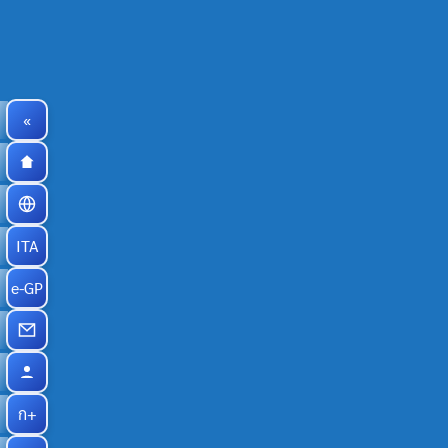
«
ITA
e-GP
ก+