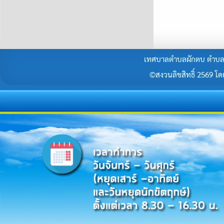
เทศบาลตำบลผักตบ ตำบลผั
©สงวนลิขสิทธิ์ 2569 โดยร