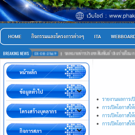
HOME
กิจกรรมและโครงการต่างๆ
ITA
WEBBOAR
BREAKING NEWS
03-08-2569
จดหมายข่าวประชาสัมพันธ์ ประจำเดือน กรกฎาคม 2569
หน้าหลัก
ข้อมูลทั่วไป
รายงานผลการเปิด
การเปิดโอกาสให้
โครงสร้างบุคลากร
การเปิดโอกาสให้
การเปิดโอกาสให้
กิจการสภา