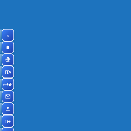
«
ITA
e-GP
ก+