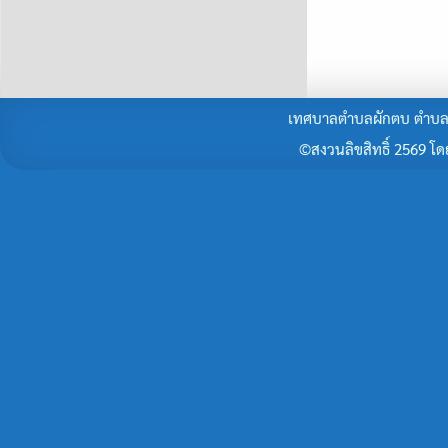
เทศบาลตำบลผักตบ ตำบลผั
©สงวนลิขสิทธิ์ 2569 โดยร