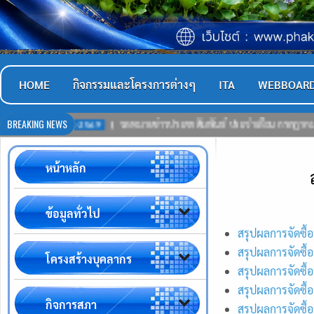
HOME
กิจกรรมและโครงการต่างๆ
ITA
WEBBOAR
BREAKING NEWS
08-2569
จดหมายข่าวประชาสัมพันธ์ ประจำเดือน กรกฎาคม 2569
หน้าหลัก
ข้อมูลทั่วไป
สรุปผลการจัดซื้อ
สรุปผลการจัดซื
โครงสร้างบุคลากร
สรุปผลการจัดซื้
สรุปผลการจัดซื้
กิจการสภา
สรุปผลการจัดซื้