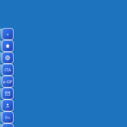
«
ITA
e-GP
ก+