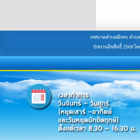
เทศบาลตำบลผักตบ ตำบลผั
©สงวนลิขสิทธิ์ 2569 โดยร