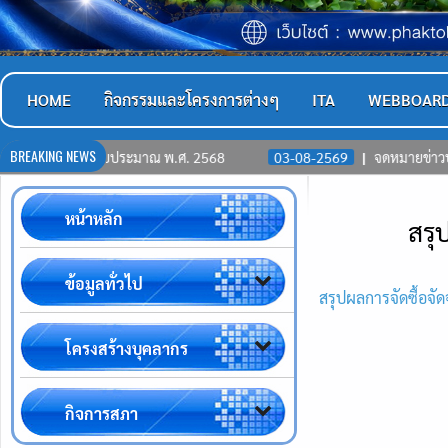
HOME
กิจกรรมและโครงการต่างๆ
ITA
WEBBOAR
BREAKING NEWS
งบประมาณ พ.ศ. 2568
03-08-2569
จดหมายข่าวประชาสัมพันธ์ ประ
หน้าหลัก
สรุ
ข้อมูลทั่วไป
สรุปผลการจัดซื้อจั
โครงสร้างบุคลากร
กิจการสภา