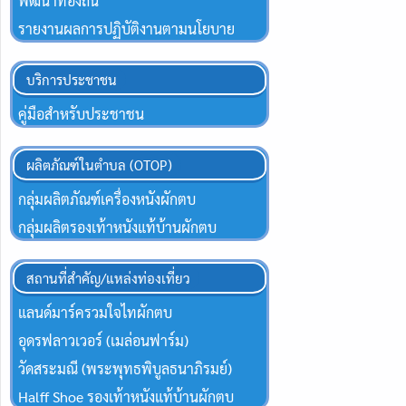
พัฒนาท้องถิ่น
รายงานผลการปฏิบัติงานตามนโยบาย
บริการประชาชน
คู่มือสำหรับประชาชน
ผลิตภัณฑ์ในตำบล (OTOP)
กลุ่มผลิตภัณฑ์เครื่องหนังผักตบ
กลุ่มผลิตรองเท้าหนังแท้บ้านผักตบ
สถานที่สำคัญ/แหล่งท่องเที่ยว
แลนด์มาร์ครวมใจไทผักตบ
อุดรฟลาวเวอร์ (เมล่อนฟาร์ม)
วัดสระมณี (พระพุทธพิบูลธนาภิรมย์)
Halff Shoe รองเท้าหนังแท้บ้านผักตบ