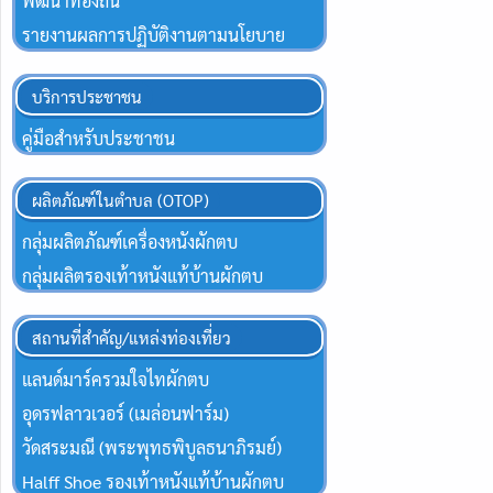
พัฒนาท้องถิ่น
รายงานผลการปฏิบัติงานตามนโยบาย
บริการประชาชน
คู่มือสำหรับประชาชน
ผลิตภัณฑ์ในตำบล (OTOP)
กลุ่มผลิตภัณฑ์เครื่องหนังผักตบ
กลุ่มผลิตรองเท้าหนังแท้บ้านผักตบ
สถานที่สำคัญ/แหล่งท่องเที่ยว
แลนด์มาร์ครวมใจไทผักตบ
อุดรฟลาวเวอร์ (เมล่อนฟาร์ม)
วัดสระมณี (พระพุทธพิบูลธนาภิรมย์)
Halff Shoe รองเท้าหนังแท้บ้านผักตบ