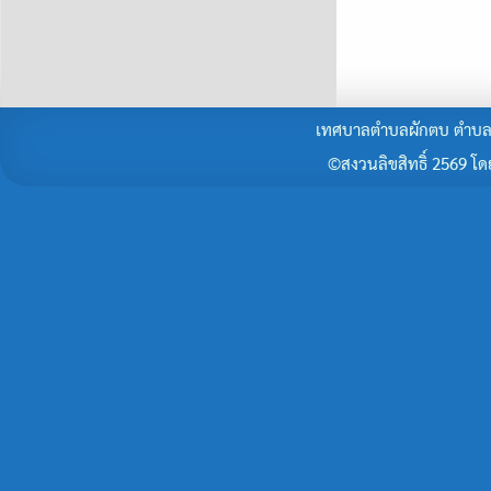
เทศบาลตำบลผักตบ ตำบลผั
©สงวนลิขสิทธิ์ 2569 โดยร