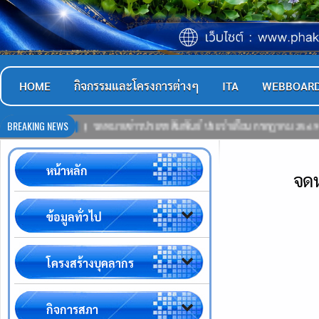
HOME
กิจกรรมและโครงการต่างๆ
ITA
WEBBOAR
BREAKING NEWS
69
จดหมายข่าวประชาสัมพันธ์ ประจำเดือน กรกฎาคม 2569
21-07
หน้าหลัก
จด
ข้อมูลทั่วไป
โครงสร้างบุคลากร
กิจการสภา