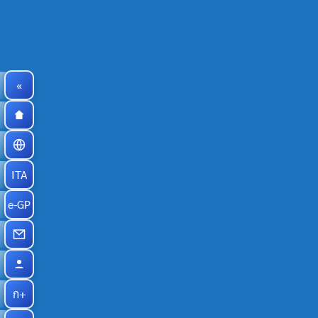
«
ITA
e-GP
ก+