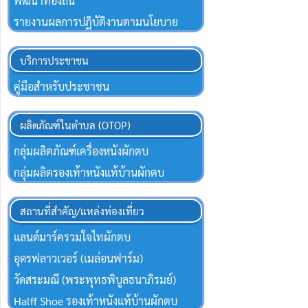
พัฒนาท้องถิ่น
รายงานผลการปฏิบัติงานตามนโยบาย
บริการประชาชน
คู่มือสำหรับประชาชน
ผลิตภัณฑ์ในตำบล (OTOP)
กลุ่มผลิตภัณฑ์เครื่องหนังผักตบ
กลุ่มผลิตรองเท้าหนังแท้บ้านผักตบ
สถานที่สำคัญ/แหล่งท่องเที่ยว
แลนด์มาร์ครวมใจไทผักตบ
อุดรฟลาวเวอร์ (เมล่อนฟาร์ม)
วัดสระมณี (พระพุทธพิบูลธนาภิรมย์)
Halff Shoe รองเท้าหนังแท้บ้านผักตบ