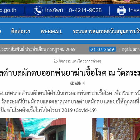
D
ติดต่อเรา
WEBMAIL
ระบบสารสนเทศสนับสนุนการบริ
ดือน กรกฎาคม 2569
21-07-2569
สรุปผลการจัดซื้อจัเจ้าง (สขร.1)
POSTED
กิจกรรมและโครงการต่างๆ
IN
ลตำบลผักตบออกพ่นยาฆ่าเชื้อโรค ณ วัดสร
ADMIN
64 เทศบาลตำบลผักตบได้ดำเนินการออกพ่นยาฆ่าเชื้อโรค เพื่อเป็นการป้อ
 วัดสระมณีบ้านผักตบและตลาดเทศบาลตำบลผักตบ และขอให้ทุกคนที่มา
ป้องกันโรคติดเชื้อไวรัสโคโรนา 2019 (Covid-19)