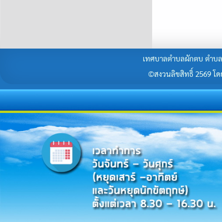
เทศบาลตำบลผักตบ ตำบลผั
©สงวนลิขสิทธิ์ 2569 โดยร