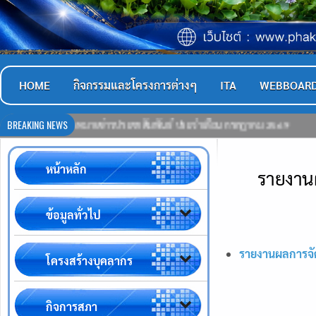
HOME
กิจกรรมและโครงการต่างๆ
ITA
WEBBOAR
BREAKING NEWS
จดหมายข่าวประชาสัมพันธ์ ประจำเดือน กรกฎาคม 2569
21-07-2569
หน้าหลัก
รายงานผ
ข้อมูลทั่วไป
รายงานผลการจัด
โครงสร้างบุคลากร
กิจการสภา