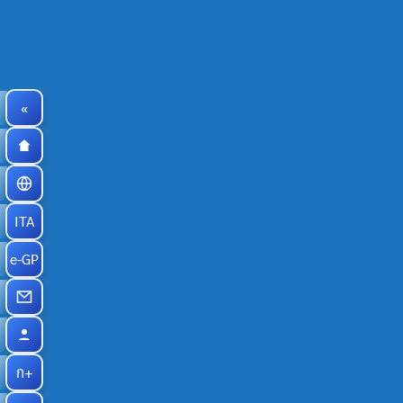
«
ITA
e-GP
ก+