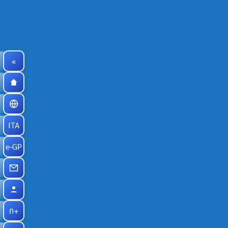
«
ITA
e-GP
ก+