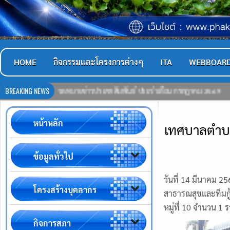
HOME
กิจกรรมและโครงการต่างๆ
ITA
WEBBOAR
BREAKING NEWS
จดหมายข่าวประชาสัมพันธ์ ประจำเดือน กรกฎาคม 2569
21-07-256
หน้าหลัก
เทศบาลตำบลผั
ข้อมูลทั่วไป
วันที่ 14 มีนาคม
โครงสร้างบุคลากร
สาธารณสุขและทีมกู้
หมู่ที่ 10 จำนวน 1 
กิจการสภา