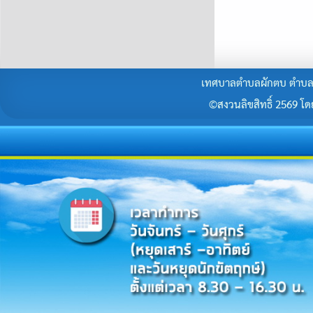
เทศบาลตำบลผักตบ ตำบลผั
©สงวนลิขสิทธิ์ 2569 โดยร