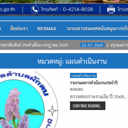
D
ติดต่อเรา
WEBMAIL
ระบบสารสนเทศสนับสนุนการบริ
ดือน กรกฎาคม 2569
21-07-2569
สรุปผลการจัดซื้อจัเจ้าง (สขร.1)
หมวดหมู่:
แผนดำเนินงาน
Posted
แผนดำเนินงาน
in
รายงานผลการดำเนินงานประจำปี
MUNGMEE
ตรวจสอบรายงานเงิน ปี 2568…
CONTINUE READING...