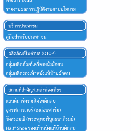
พัฒนาท้องถิ่น
รายงานผลการปฏิบัติงานตามนโยบาย
บริการประชาชน
คู่มือสำหรับประชาชน
ผลิตภัณฑ์ในตำบล (OTOP)
กลุ่มผลิตภัณฑ์เครื่องหนังผักตบ
กลุ่มผลิตรองเท้าหนังแท้บ้านผักตบ
สถานที่สำคัญ/แหล่งท่องเที่ยว
แลนด์มาร์ครวมใจไทผักตบ
อุดรฟลาวเวอร์ (เมล่อนฟาร์ม)
วัดสระมณี (พระพุทธพิบูลธนาภิรมย์)
Halff Shoe รองเท้าหนังแท้บ้านผักตบ